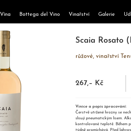
Vína
Bottega del Vino
Vinařství
Galerie
Ud
Scaia Rosato (
růžové, vinařství Te
267,– Kč
Vinice a popis zpracování:
Čerstvě utržené hrozny se nech
slisují pneumatickým lisem. Al
kontrolované teplotě. Během př
týdně promíchává. Před lahvov