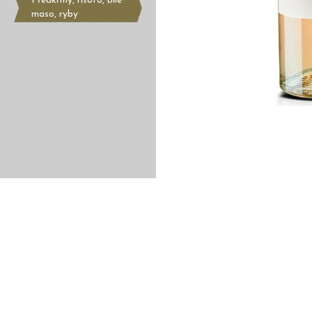
Předkrmy, risoto, bílé
maso, ryby