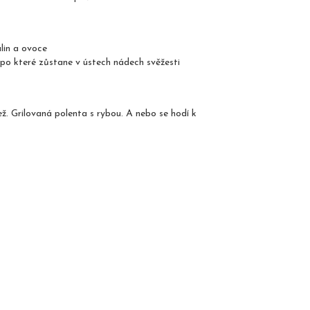
lin a ovoce
po které zůstane v ústech nádech svěžesti
ež. Grilovaná polenta s rybou. A nebo se hodí k