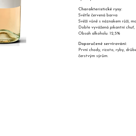
Charakteristické rysy:
Světle červená barva
Svěží vůně s náznakem růží, ma
Dobře vyvážená pikantní chuť, 
Obsah alkoholu: 12,5%
Doporučené servírování:
První chody, rizoto, ryby, drůb
čerstvým sýrům.