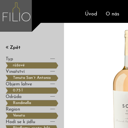
Úvod
O nás
Zpět
Typ
růžové
Vinařství
Tenuta San´t Antonio
Objem lahve
0.75 l
Odrůda
Rondinella
Region
Veneto
Hodí se k jídlu