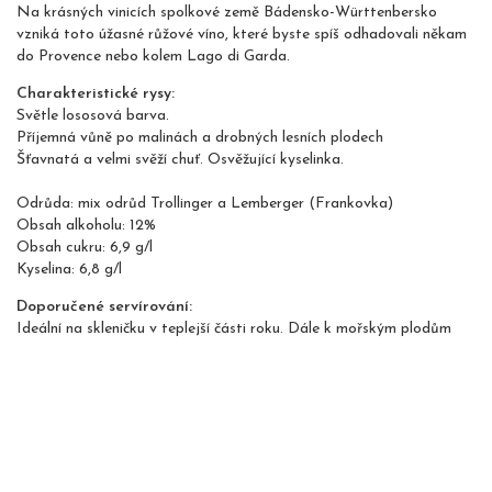
Na krásných vinicích spolkové země Bádensko-Württenbersko
vzniká toto úžasné růžové víno, které byste spíš odhadovali někam
do Provence nebo kolem Lago di Garda.
Charakteristické rysy:
Světle lososová barva.
Příjemná vůně po malinách a drobných lesních plodech
Šťavnatá a velmi svěží chuť. Osvěžující kyselinka.
Odrůda: mix odrůd Trollinger a Lemberger (Frankovka)
Obsah alkoholu: 12%
Obsah cukru: 6,9 g/l
Kyselina: 6,8 g/l
Doporučené servírování:
Ideální na skleničku v teplejší části roku. Dále k mořským plodům