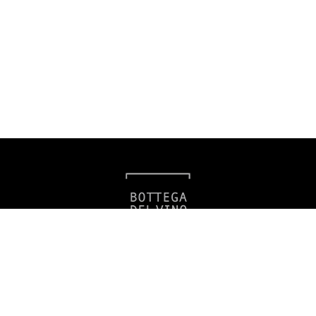
Bottega del Vino
Americká 39, 120 00 Praha 2
info@filio.eu
Zavolejte nám
Tel.:
+420 602 219 673