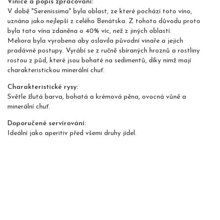
Vinice a popis zpracování:
V době "Serenissima" byla oblast, ze které pochází toto víno,
uznána jako nejlepší z celého Benátska. Z tohoto důvodu proto
byla tato vína zdaněna o 40% víc, než z jiných oblastí.
Meliora byla vyrobena aby oslavila původní vinaře a jejich
pradávné postupy. Vyrábí se z ručně sbíraných hroznů a rostliny
rostou z půd, které jsou bohaté na sedimentů, díky nimž mají
charakteristickou minerální chuť.
Charakteristické rysy:
Světle žlutá barva, bohatá a krémová pěna, ovocná vůně a
minerální chuť.
Doporučené servírování:
Ideální jako aperitiv před všemi druhy jídel.