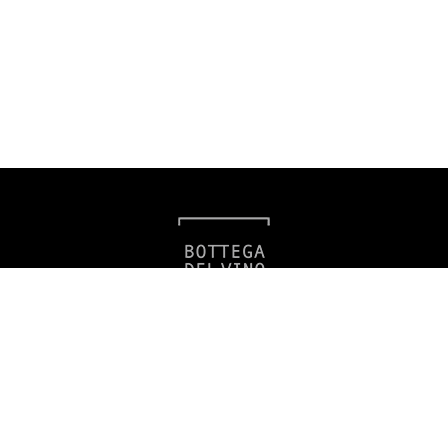
Bottega del Vino
Americká 39, 120 00 Praha 2
info@filio.eu
Zavolejte nám
Tel.:
+420 602 219 673