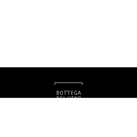
Bottega del Vino
Americká 39, 120 00 Praha 2
info@filio.eu
Zavolejte nám