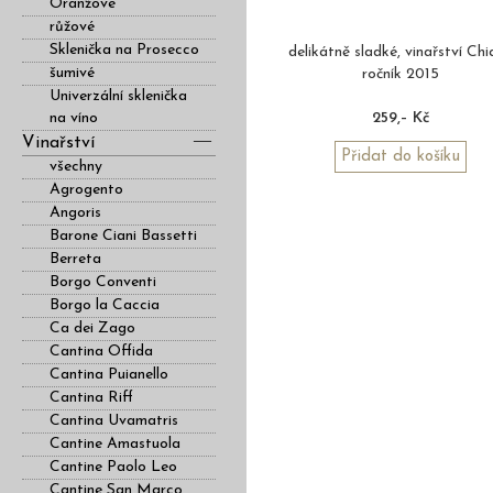
Oranžové
růžové
Sklenička na Prosecco
delikátně sladké, vinařství Chia
šumivé
ročník 2015
Univerzální sklenička
na víno
259,– Kč
Vinařství
Přidat do košíku
všechny
Agrogento
Angoris
Barone Ciani Bassetti
Berreta
Borgo Conventi
Borgo la Caccia
Ca dei Zago
Cantina Offida
Cantina Puianello
Cantina Riff
Cantina Uvamatris
Cantine Amastuola
Cantine Paolo Leo
Cantine San Marco