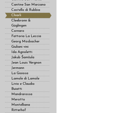
Cantine San Marzano
Castello di Rubbia
Chiarli
Cleebronn &
Güglingen
Cornaro
Fattoria La Leccia
Georg Mosbacher
Giuliani vini
Ida Agnoletti
Jakub Šamšula
Jean Louis Vergnon
Jermann
La Gioiosa
Lamole di Lamole
Livio e Claudio
Buiatti
Mandrarossa
Merotto
Montelliana
Ritterhof