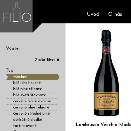
Úvod
O nás
Výběr:
Zrušit filter
Typ
všechny
bílé lehké suché
bílé plné tělnaté
bílé svěží šťavnaté
červené lehce ovocné
červené plné tělnaté
červené středně plné
delikátně sladké
Lambrusco Vecchia Mod
fortifikované