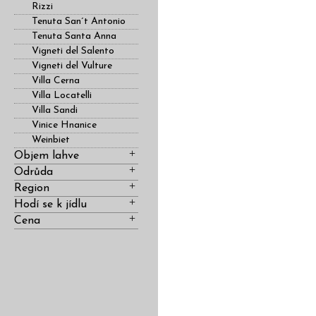
Rizzi
Tenuta San´t Antonio
Tenuta Santa Anna
Vigneti del Salento
Vigneti del Vulture
Villa Cerna
Villa Locatelli
Villa Sandi
Vinice Hnanice
Weinbiet
Objem lahve
Odrůda
Region
Hodí se k jídlu
Cena