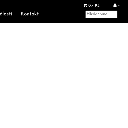
0,– Kč
álosti
Kontakt