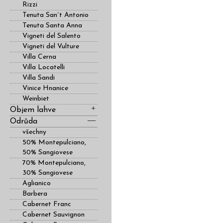
Rizzi
Tenuta San´t Antonio
Tenuta Santa Anna
Vigneti del Salento
Vigneti del Vulture
Villa Cerna
Villa Locatelli
Villa Sandi
Vinice Hnanice
Weinbiet
Objem lahve
Odrůda
všechny
50% Montepulciano,
50% Sangiovese
70% Montepulciano,
30% Sangiovese
Aglianico
Barbera
Cabernet Franc
Cabernet Sauvignon