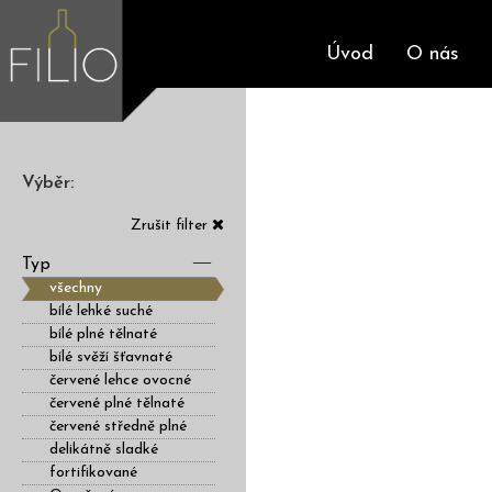
Úvod
O nás
Výběr:
Zrušit filter
Typ
všechny
bílé lehké suché
bílé plné tělnaté
bílé svěží šťavnaté
červené lehce ovocné
červené plné tělnaté
červené středně plné
delikátně sladké
fortifikované