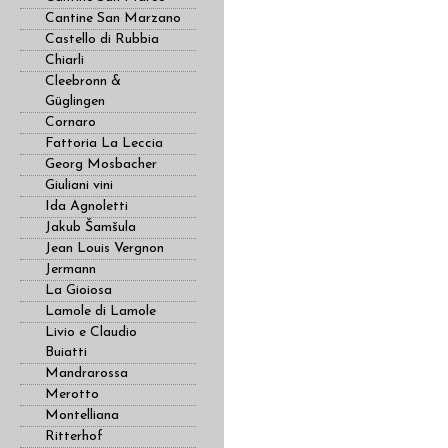
Cantine San Marzano
Castello di Rubbia
Chiarli
Cleebronn &
Güglingen
Cornaro
Fattoria La Leccia
Georg Mosbacher
Giuliani vini
Ida Agnoletti
Jakub Šamšula
Jean Louis Vergnon
Jermann
La Gioiosa
Lamole di Lamole
Livio e Claudio
Buiatti
Mandrarossa
Merotto
Montelliana
Ritterhof