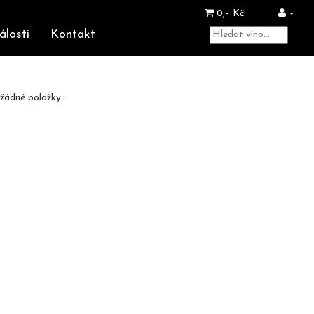
0,– Kč
álosti
Kontakt
ádné položky...