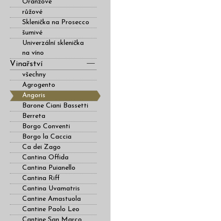
Oranžové
růžové
Sklenička na Prosecco
šumivé
Univerzální sklenička
na víno
Vinařství
všechny
Agrogento
Angoris
Barone Ciani Bassetti
Berreta
Borgo Conventi
Borgo la Caccia
Ca dei Zago
Cantina Offida
Cantina Puianello
Cantina Riff
Cantina Uvamatris
Cantine Amastuola
Cantine Paolo Leo
Cantine San Marco