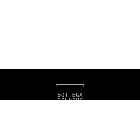
Bottega del Vino
Americká 39, 120 00 Praha 2
info@filio.eu
Zavolejte nám